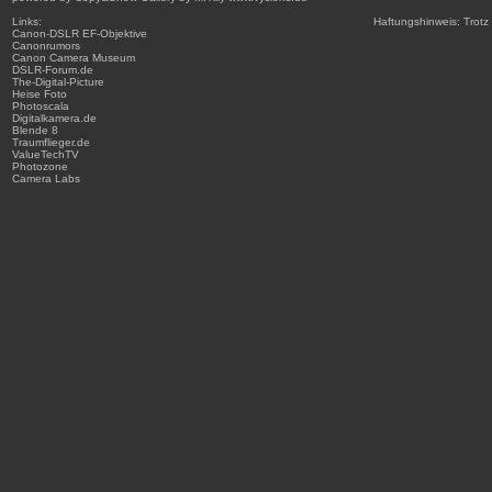
Links:
Haftungshinweis: Trotz 
Canon-DSLR
EF-Objektive
Canonrumors
Canon Camera Museum
DSLR-Forum.de
The-Digital-Picture
Heise Foto
Photoscala
Digitalkamera.de
Blende 8
Traumflieger.de
ValueTechTV
Photozone
Camera Labs