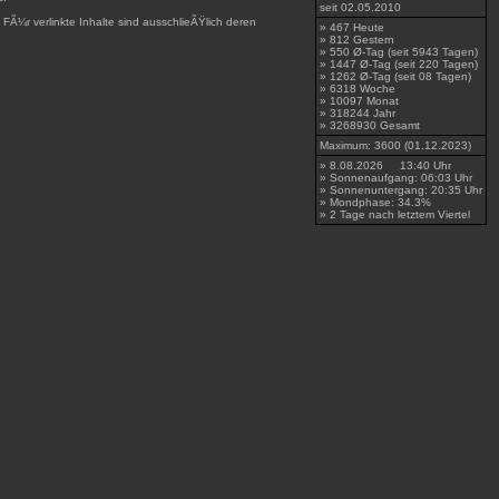
seit 02.05.2010
 FÃ¼r verlinkte Inhalte sind ausschlieÃŸlich deren
» 467 Heute
» 812 Gestern
» 550 Ø-Tag (seit 5943 Tagen)
» 1447 Ø-Tag (seit 220 Tagen)
» 1262 Ø-Tag (seit 08 Tagen)
» 6318 Woche
» 10097 Monat
» 318244 Jahr
» 3268930 Gesamt
Maximum: 3600 (01.12.2023)
» 8.08.2026 13:40 Uhr
» Sonnenaufgang: 06:03 Uhr
» Sonnenuntergang: 20:35 Uhr
» Mondphase: 34.3%
» 2 Tage nach letztem Viertel