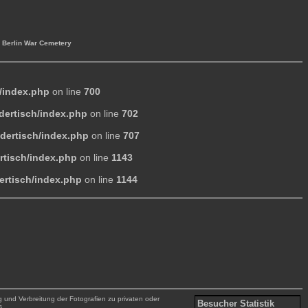
 Berlin War Cemetery
/index.php
on line
700
dertisch/index.php
on line
702
dertisch/index.php
on line
707
rtisch/index.php
on line
1143
ertisch/index.php
on line
1144
g und Verbreitung der Fotografien zu privaten oder
Besucher Statistik
s.