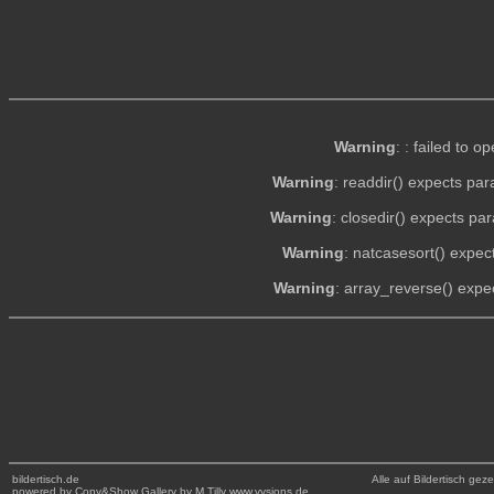
Warning
: : failed to o
Warning
: readdir() expects pa
Warning
: closedir() expects pa
Warning
: natcasesort() expec
Warning
: array_reverse() expe
bildertisch.de
Alle auf Bildertisch ge
powered by Copy&Show Gallery by M.Tilly www.vysions.de