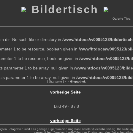
Bildertisch
Galerie-Tipp:
pen dir: No such file or directory in
/www/htdocs/w0095123/bildertisch
rameter 1 to be resource, boolean given in
/www/htdocs/w0095123/bil
rameter 1 to be resource, boolean given in
/www/htdocs/w0095123/bil
ts parameter 1 to be array, null given in
/www/htdocs/w0095123/bilde
cts parameter 1 to be array, null given in
/www/htdocs/w0095123/bild
[ Startseite ]
»
»
Glyptothek
vorherige Seite
Bild 49 - 8 / 8
vorherige Seite
zeigten Fotografien sind das geistige Eigentum von Andreas Drössler (Seitenbetreiber). Die Nutzun
gewerblichen Zwecken bedÃ¼rfen der Zustimmung des Seitenbetreiber