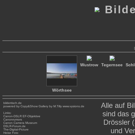
Bild
Wustrow
Tegernsee
Sch
Wörthsee
bildertisch.de
Alle auf Bi
powered by Copy&Show Gallery by M.Tilly www.vysions.de
sind das 
Links:
Canon-DSLR
EF-Objektive
Canonrumors
Drössler 
Canon Camera Museum
DSLR-Forum.de
und Ver
The-Digital-Picture
Heise Foto