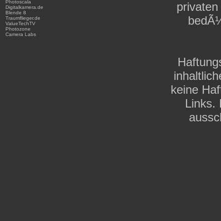
Photoscala
private
Digitalkamera.de
Blende 8
bedÃ¼
Traumflieger.de
ValueTechTV
Photozone
Camera Labs
Haftungs
inhaltli
keine Haf
Links. 
aussch